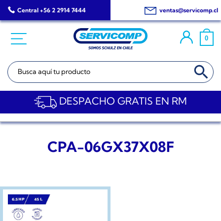
Saltar
Central +56 2 2914 7444
ventas@servicomp.cl
al
contenido
0
BOTÓN DE BÚSQ
Buscar:
DESPACHO GRATIS EN RM
CPA-06GX37X08F