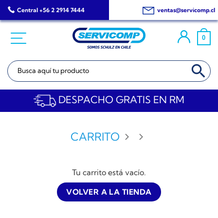
Saltar
Central +56 2 2914 7444
ventas@servicomp.cl
al
contenido
0
BOTÓN DE BÚSQ
Buscar:
DESPACHO GRATIS EN RM
CARRITO
Tu carrito está vacío.
VOLVER A LA TIENDA