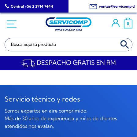
Saltar
Central +56 2 2914 7444
ventas@servicomp.cl
al
contenido
0
BOTÓN DE BÚSQ
Buscar:
DESPACHO GRATIS EN RM
Servicio técnico y redes
Somos expertos en aire comprimido.
Más de 30 años de experiencia y miles de clientes
atendidos nos avalan.