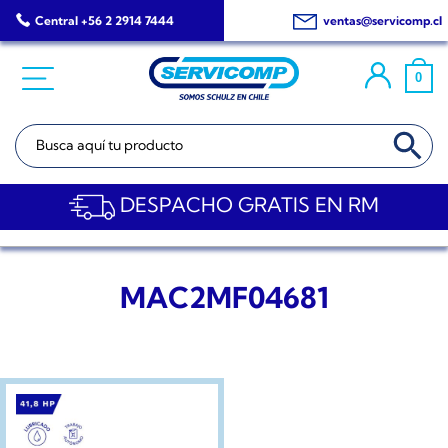
Saltar
Central +56 2 2914 7444
ventas@servicomp.cl
al
contenido
0
BOTÓN DE BÚSQ
Buscar:
DESPACHO GRATIS EN RM
MAC2MF04681