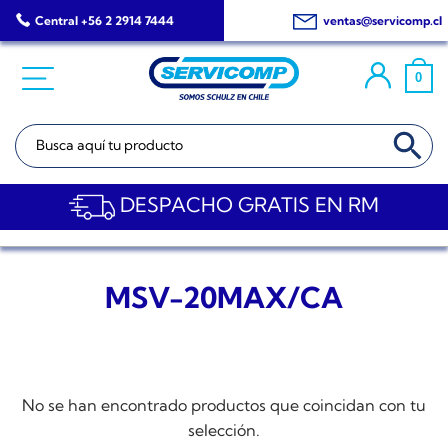
Saltar
Central +56 2 2914 7444
ventas@servicomp.cl
al
contenido
0
BOTÓN DE BÚSQ
Buscar:
DESPACHO GRATIS EN RM
MSV-20MAX/CA
No se han encontrado productos que coincidan con tu
selección.