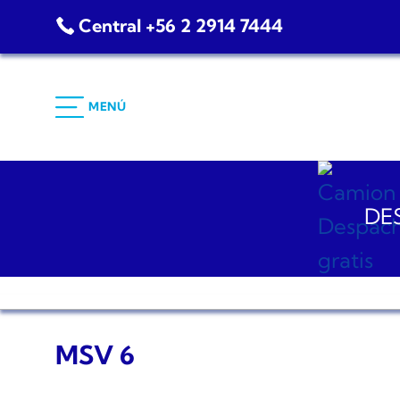
Saltar
Central +56 2 2914 7444
al
contenido
MENÚ
DES
MSV 6