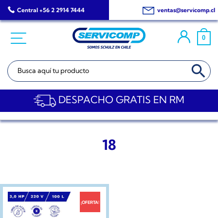
Saltar
Central +56 2 2914 7444
ventas@servicomp.cl
al
contenido
0
BOTÓN DE BÚSQ
Buscar:
DESPACHO GRATIS EN RM
18
¡OFERTA!