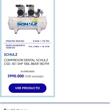
SCHULZ
COMPRESOR DENTAL SCHULZ
CSD-18.1 3HP 100L 8BAR 18CFM
$
1.390.000
El
El
$
990.000
(IVA incluido)
precio
precio
original
actual
era:
es:
VER PRODUCTO
$1.390.000.
$990.000.