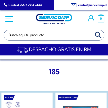
Saltar
Central +56 2 2914 7444
ventas@servicomp.cl
al
contenido
0
BOTÓN DE BÚSQ
Buscar:
DESPACHO GRATIS EN RM
185