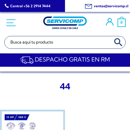
Saltar
Central +56 2 2914 7444
ventas@servicomp.cl
al
contenido
0
BOTÓN DE BÚSQ
Buscar:
DESPACHO GRATIS EN RM
44