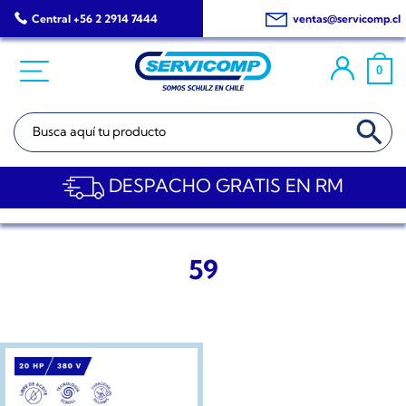
Saltar
Central +56 2 2914 7444
ventas@servicomp.cl
al
contenido
0
BOTÓN DE BÚSQ
Buscar:
DESPACHO GRATIS EN RM
59