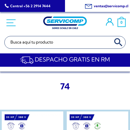
Saltar
Central +56 2 2914 7444
ventas@servicomp.cl
al
contenido
0
BOTÓN DE BÚSQ
Buscar:
DESPACHO GRATIS EN RM
74