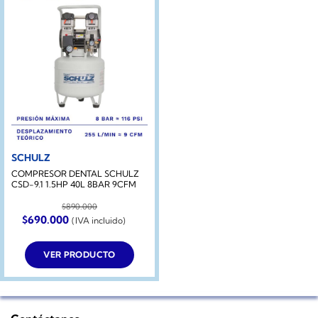
SCHULZ
COMPRESOR DENTAL SCHULZ
CSD-9.1 1.5HP 40L 8BAR 9CFM
$
890.000
El
El
$
690.000
(IVA incluido)
precio
precio
original
actual
era:
es:
VER PRODUCTO
$890.000.
$690.000.