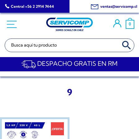
Saltar
Central +56 2 2914 7444
ventas@servicomp.cl
al
contenido
0
BOTÓN DE BÚSQ
Buscar:
DESPACHO GRATIS EN RM
9
¡OFERTA!