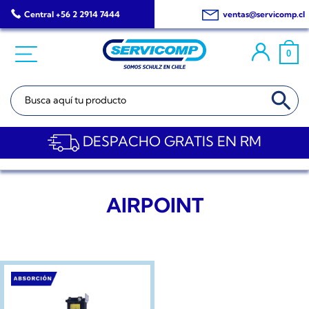
Saltar
Central +56 2 2914 7444
ventas@servicomp.cl
al
contenido
0
BOTÓN DE BÚSQ
Buscar:
DESPACHO GRATIS EN RM
AIRPOINT