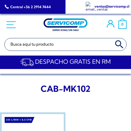
Saltar
ventas@servicomp.cl
Central +56 2 2914 7444
al
contenido
0
BOTÓN DE BÚSQ
Buscar:
DESPACHO GRATIS EN RM
CAB-MK102