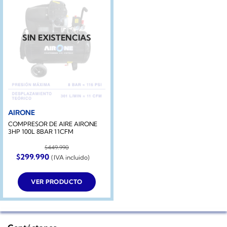
SIN EXISTENCIAS
AIRONE
COMPRESOR DE AIRE AIRONE
3HP 100L 8BAR 11CFM
$
449.990
El
El
$
299.990
(IVA incluido)
precio
precio
original
actual
era:
es:
VER PRODUCTO
$449.990.
$299.990.