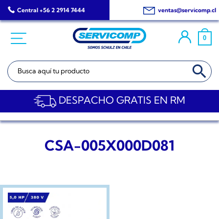
Saltar
Central +56 2 2914 7444
ventas@servicomp.cl
al
contenido
0
BOTÓN DE BÚSQ
Buscar:
DESPACHO GRATIS EN RM
CSA-005X000D081