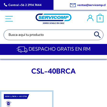
Saltar
Central +56 2 2914 7444
ventas@servicomp.cl
al
contenido
0
BOTÓN DE BÚSQ
Buscar:
DESPACHO GRATIS EN RM
CSL-40BRCA