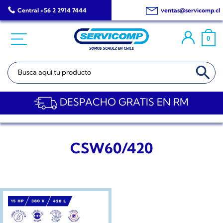
Saltar
Central +56 2 2914 7444
ventas@servicomp.cl
al
contenido
0
BOTÓN DE BÚSQ
Buscar:
DESPACHO GRATIS EN RM
CSW60/420