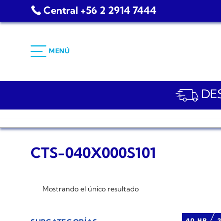
Saltar
Central +56 2 2914 7444
al
contenido
MENÚ
DES
CTS-040X000S101
Mostrando el único resultado