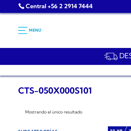
Saltar
Central +56 2 2914 7444
al
contenido
MENÚ
DES
CTS-050X000S101
Mostrando el único resultado