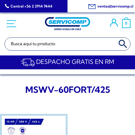
Saltar
Central +56 2 2914 7444
ventas@servicomp.cl
al
contenido
0
BOTÓN DE BÚSQ
Buscar:
DESPACHO GRATIS EN RM
MSWV-60FORT/425