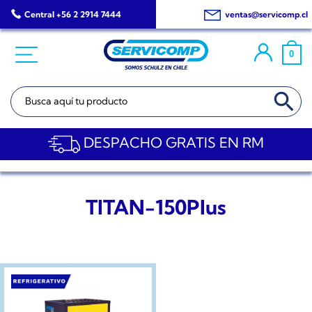
Saltar
Central +56 2 2914 7444
ventas@servicomp.cl
al
contenido
0
BOTÓN DE BÚSQ
Buscar:
DESPACHO GRATIS EN RM
TITAN-150Plus