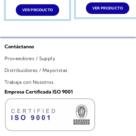
original
actual
era:
es:
VER PRODUCTO
VER PRODUCTO
$449.990.
$299.990.
Contáctanos
Proveedores / Supply
Distribuidores / Mayoristas
Trabaja con Nosotros
Empresa Certificada ISO 9001