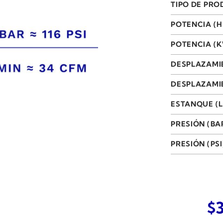
TIPO DE PR
POTENCIA (H
POTENCIA (
DESPLAZAMI
DESPLAZAMIE
ESTANQUE (L
PRESIÓN (BA
PRESIÓN (PSI
El
$
pr