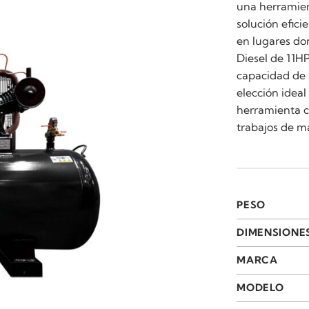
una herramien
solución efic
en lugares do
Diesel de 11HP
capacidad de 
elección idea
herramienta co
trabajos de ma
PESO
DIMENSIONE
MARCA
MODELO