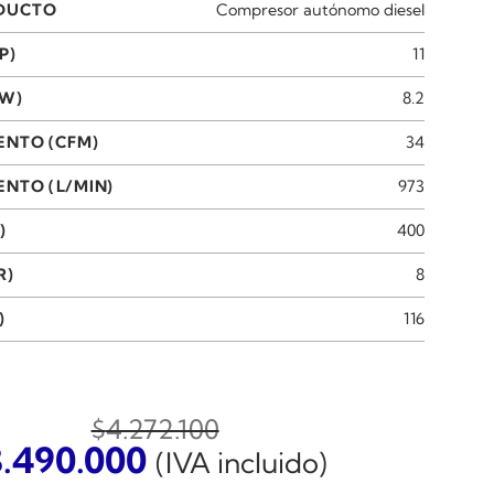
ODUCTO
Compresor autónomo diesel
P)
11
KW)
8.2
ENTO (CFM)
34
NTO (L/MIN)
973
)
400
R)
8
)
116
$
4.272.100
El
3.490.000
(IVA incluido)
ecio
precio