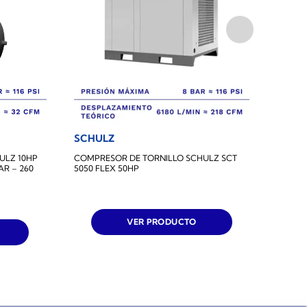
SCHULZ
SCHU
ULZ 10HP
COMPRESOR DE TORNILLO SCHULZ SCT
COMPR
AR – 260
5050 FLEX 50HP
5020 F
VER PRODUCTO