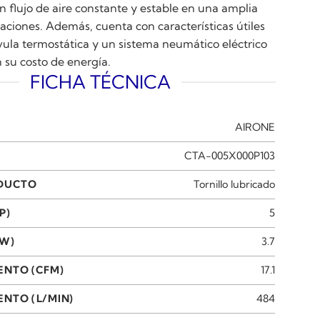
n flujo de aire constante y estable en una amplia
aciones. Además, cuenta con características útiles
ula termostática y un sistema neumático eléctrico
 su costo de energía.
FICHA TÉCNICA
AIRONE
CTA-005X000P103
ODUCTO
Tornillo lubricado
P)
5
KW)
3.7
ENTO (CFM)
17.1
NTO (L/MIN)
484