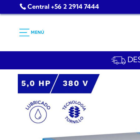
Saltar
Central +56 2 2914 7444
al
contenido
MENÚ
DES