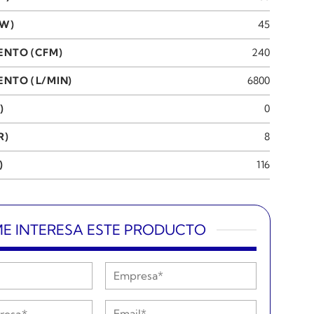
KW)
45
ENTO (CFM)
240
NTO (L/MIN)
6800
)
0
R)
8
)
116
E INTERESA ESTE PRODUCTO