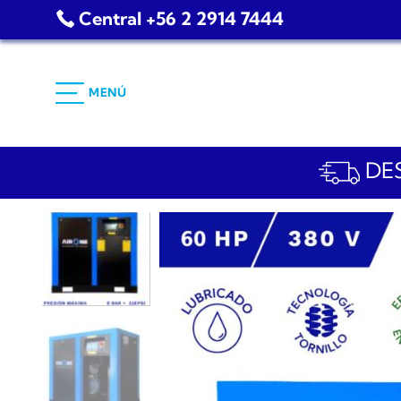
Saltar
Central +56 2 2914 7444
al
contenido
MENÚ
DES