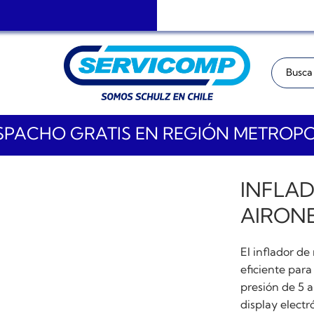
Buscar:
PACHO GRATIS EN REGIÓN METROP
INFLA
AIRONE
El inflador d
eficiente par
presión de 5 a
display electr