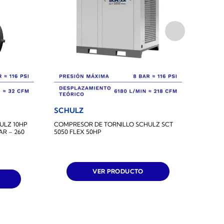
SCHULZ
SCHU
ULZ 10HP
COMPRESOR DE TORNILLO SCHULZ SCT
COMPR
AR – 260
5050 FLEX 50HP
5020 F
VER PRODUCTO