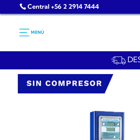
Saltar
Central +56 2 2914 7444
al
contenido
MENÚ
DES