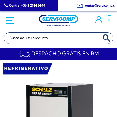
Saltar
Central +56 2 2914 7444
ventas@servicomp.cl
al
contenido
0
BOTÓN DE BÚSQ
Buscar:
DESPACHO GRATIS EN RM