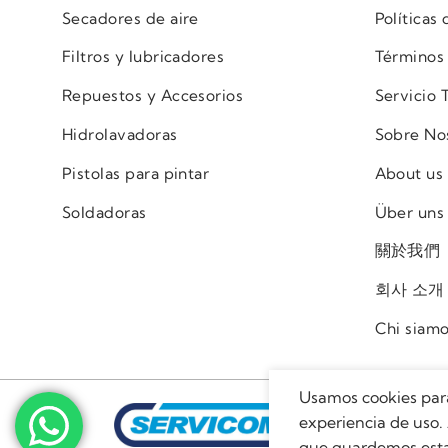
Secadores de aire
Políticas
Filtros y lubricadores
Términos
Repuestos y Accesorios
Servicio 
Hidrolavadoras
Sobre No
Pistolas para pintar
About us
Soldadoras
Über uns
關於我們
회사 소개
Chi siam
Usamos cookies par
experiencia de uso. 
que guardemos esta