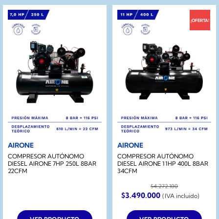
¡OFERTA!
AIRONE
AIRONE
COMPRESOR AUTÓNOMO
COMPRESOR AUTÓNOMO
DIESEL AIRONE 7HP 250L 8BAR
DIESEL AIRONE 11HP 400L 8BAR
22CFM
34CFM
$
4.272.100
El
El
$
3.490.000
(IVA incluido)
precio
precio
original
actual
era:
es: