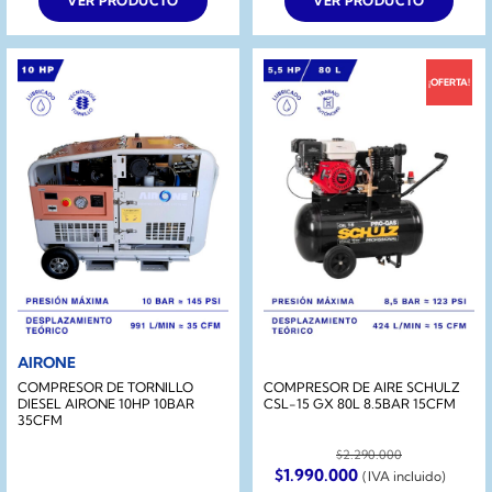
VER PRODUCTO
VER PRODUCTO
$4.272.100.
$3.490.000.
¡OFERTA!
AIRONE
COMPRESOR DE TORNILLO
COMPRESOR DE AIRE SCHULZ
DIESEL AIRONE 10HP 10BAR
CSL-15 GX 80L 8.5BAR 15CFM
35CFM
$
2.290.000
El
El
$
1.990.000
(IVA incluido)
precio
precio