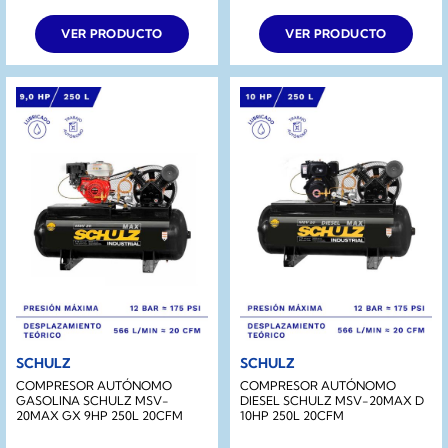
original
actual
era:
es:
VER PRODUCTO
VER PRODUCTO
$2.290.000.
$1.990.000.
SCHULZ
SCHULZ
COMPRESOR AUTÓNOMO
COMPRESOR AUTÓNOMO
GASOLINA SCHULZ MSV-
DIESEL SCHULZ MSV-20MAX D
20MAX GX 9HP 250L 20CFM
10HP 250L 20CFM