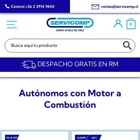
Saltar
Central +56 2 2914 7444
ventas@servicomp.cl
al
contenido
0
BOTÓN DE BÚSQ
Buscar:
DESPACHO GRATIS EN RM
Autónomos con Motor a
Combustión