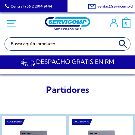
Saltar
Central +56 2 2914 7444
ventas@servicomp.cl
al
contenido
0
BOTÓN DE BÚSQ
Buscar:
DESPACHO GRATIS EN RM
Partidores