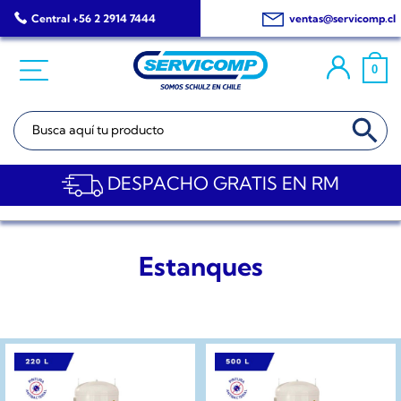
Saltar
Central +56 2 2914 7444
ventas@servicomp.cl
al
contenido
0
BOTÓN DE BÚSQ
Buscar:
DESPACHO GRATIS EN RM
Estanques