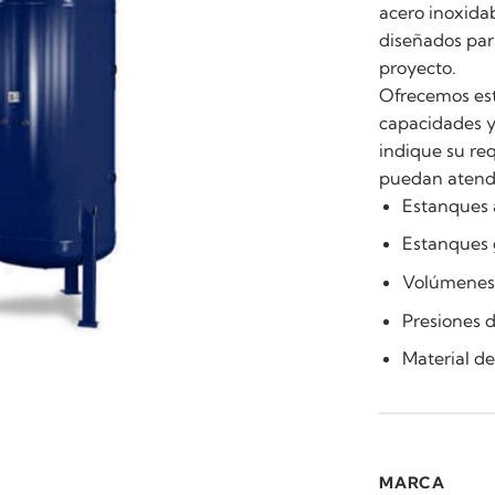
acero inoxidab
diseñados para
proyecto.
Ofrecemos est
capacidades y
indique su re
puedan atende
Estanques 
Estanques 
Volúmenes d
Presiones 
Material de
MARCA