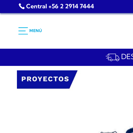
Saltar
Central +56 2 2914 7444
al
contenido
MENÚ
DES