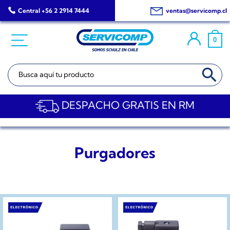
Saltar
Central +56 2 2914 7444
ventas@servicomp.cl
al
contenido
0
BOTÓN DE BÚSQ
Buscar:
DESPACHO GRATIS EN RM
Purgadores