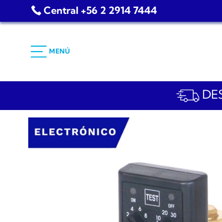
Saltar
Central +56 2 2914 7444
al
contenido
MENÚ
DES