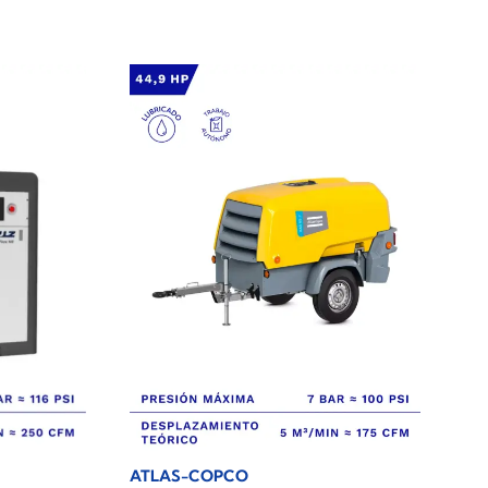
ATLAS-COPCO
SC