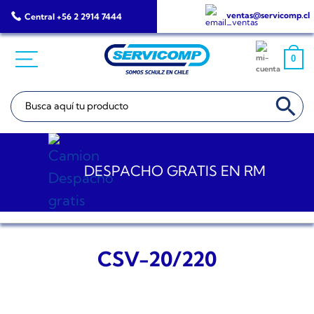
Saltar
ventas@servicomp.cl
Central +56 2 2914 7444
al
contenido
0
BOTÓN DE BÚSQ
Buscar:
DESPACHO GRATIS EN RM
CSV-20/220