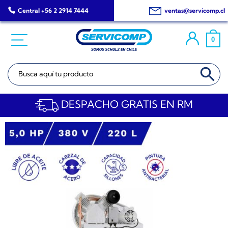
Saltar
Central +56 2 2914 7444
ventas@servicomp.cl
al
contenido
0
BOTÓN DE BÚSQ
Buscar:
DESPACHO GRATIS EN RM