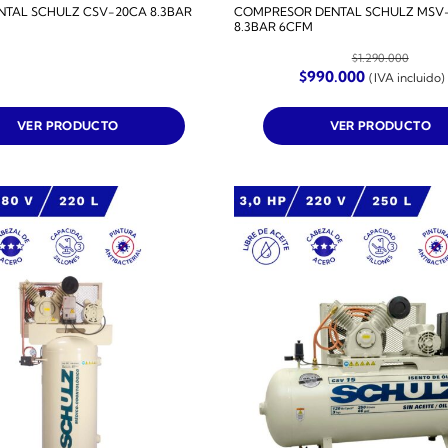
NTAL SCHULZ CSV-20CA 8.3BAR
COMPRESOR DENTAL SCHULZ MSV-6
8.3BAR 6CFM
$
1.290.000
El
El
$
990.000
(IVA incluido)
precio
precio
original
actual
era:
es:
VER PRODUCTO
VER PRODUCTO
$1.290.000.
$990.000.