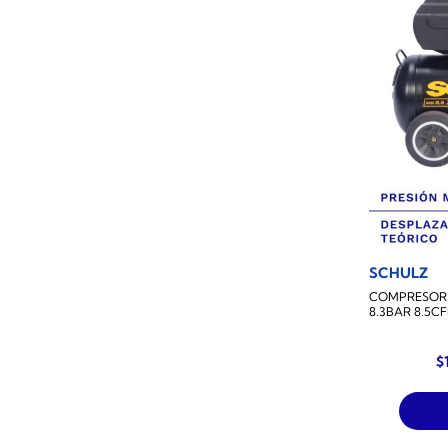
SCHULZ
COMPRESOR D
8.3BAR 8.5C
E
$
p
o
e
$