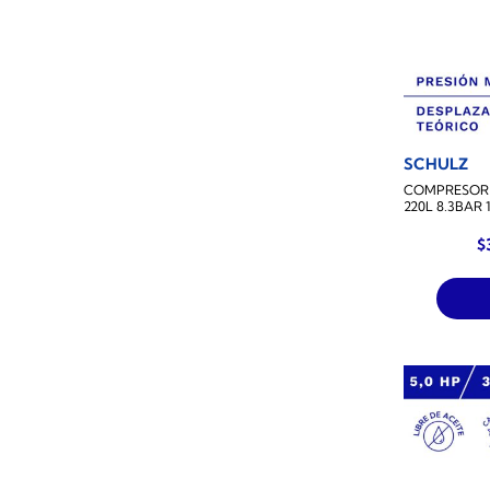
SCHULZ
COMPRESOR 
220L 8.3BAR
$