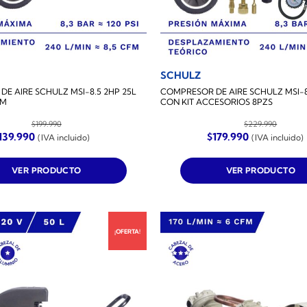
SCHULZ
E AIRE SCHULZ MSI-8.5 2HP 25L
COMPRESOR DE AIRE SCHULZ MSI-8
FM
CON KIT ACCESORIOS 8PZS
$
199.990
$
229.990
l
El
El
El
139.990
$
179.990
(IVA incluido)
(IVA incluido)
recio
precio
precio
precio
riginal
actual
original
actual
ra:
es:
era:
es:
VER PRODUCTO
VER PRODUCTO
199.990.
$139.990.
$229.990.
$179.990.
¡OFERTA!