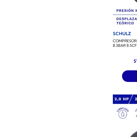
SCHULZ
COMPRESOR D
8.3BAR 8.5C
E
$
p
o
e
$