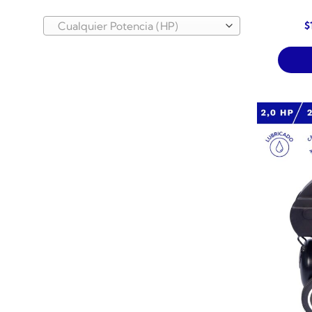
E
$
Cualquier Potencia (HP)
p
o
e
$