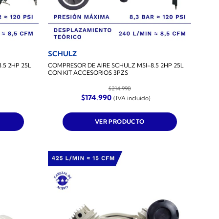
SCHULZ
.5 2HP 25L
COMPRESOR DE AIRE SCHULZ MSI-8.5 2HP 25L
CON KIT ACCESORIOS 3PZS
$
214.990
El
El
$
174.990
(IVA incluido)
precio
precio
original
actual
era:
es:
VER PRODUCTO
$214.990.
$174.990.