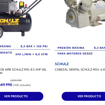
SCHULZ
E AIRE SCHULZ MSI-8.5 2HP 50L
CABEZAL DENTAL SCHULZ MSV-6 8
FM
$
209.990
l
El
149.990
(IVA incluido)
recio
precio
riginal
actual
ra:
es:
VER PRODUCTO
VER PRODUCTO
209.990.
$149.990.