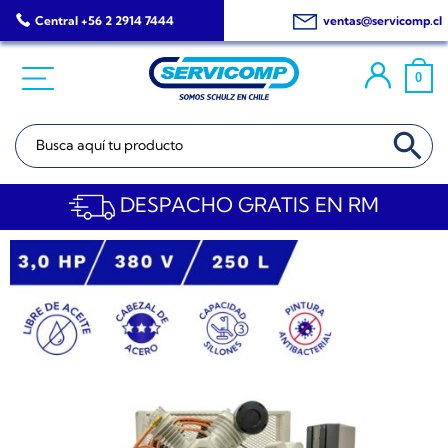
Saltar
Central +56 2 2914 7444
ventas@servicomp.cl
al
contenido
0
BOTÓN DE BÚSQ
Buscar:
DESPACHO GRATIS EN RM