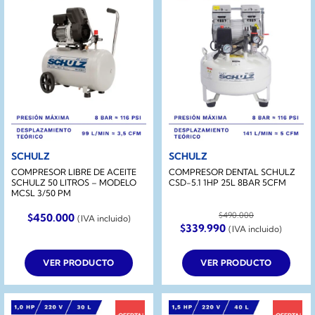
SCHULZ
SCHULZ
COMPRESOR LIBRE DE ACEITE
COMPRESOR DENTAL SCHULZ
SCHULZ 50 LITROS – MODELO
CSD-5.1 1HP 25L 8BAR 5CFM
MCSL 3/50 PM
$
490.000
$
450.000
(IVA incluido)
El
El
$
339.990
(IVA incluido)
precio
precio
original
actual
era:
es:
VER PRODUCTO
VER PRODUCTO
$490.000.
$339.990.