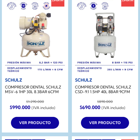
¡OFERTA!
¡OFERTA!
SCHULZ
SCHULZ
COMPRESOR DENTAL SCHULZ
COMPRESOR DENTAL SCHULZ
MSV-6 1HP 30L 8.3BAR 6CFM
CSD-9.1 1.5HP 40L 8BAR 9CFM
$
1.290.000
$
890.000
El
El
El
El
$
990.000
$
690.000
(IVA incluido)
(IVA incluido)
precio
precio
precio
precio
original
actual
original
actual
era:
es:
era:
es:
VER PRODUCTO
VER PRODUCTO
$1.290.000.
$990.000.
$890.000.
$690.000.