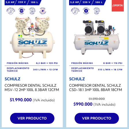
¡OFERTA!
SCHULZ
SCHULZ
COMPRESOR DENTAL SCHULZ
COMPRESOR DENTAL SCHULZ
MSV-12 2HP 100L 8.3BAR 12CFM
CSD-18.1 3HP 100L 8BAR 18CFM
$
1.390.000
$
1.990.000
(IVA incluido)
El
El
$
990.000
(IVA incluido)
precio
precio
original
actual
era:
es:
VER PRODUCTO
VER PRODUCTO
$1.390.000.
$990.000.