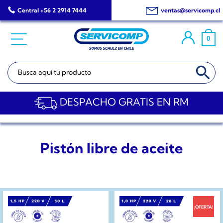
Saltar
Central +56 2 2914 7444
ventas@servicomp.cl
al
contenido
0
BOTÓN DE BÚSQ
Buscar:
DESPACHO GRATIS EN RM
Pistón libre de aceite
¡OFERTA!