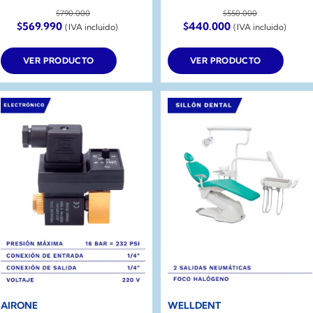
$
790.000
$
550.000
El
El
El
El
$
569.990
$
440.000
(IVA incluido)
(IVA incluido)
precio
precio
precio
precio
original
actual
original
actual
era:
es:
era:
es:
VER PRODUCTO
VER PRODUCTO
$790.000.
$569.990.
$550.000.
$440.000.
AIRONE
WELLDENT