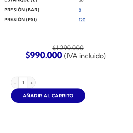
ESTANQUE (L)
30
PRESIÓN (BAR)
8
PRESIÓN (PSI)
120
$
1.290.000
El
El
$
990.000
(IVA incluido)
precio
precio
original
actual
era:
es:
COMPRESOR DENTAL SCHULZ MSV-6 1HP 30L 8.3BAR 6CFM
$1.290.000.
$990.000.
AÑADIR AL CARRITO