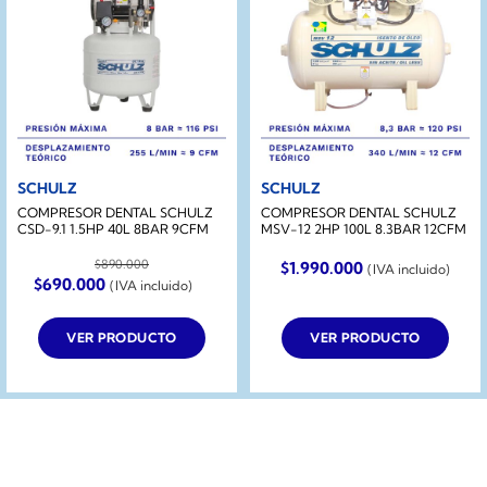
SCHULZ
SCHULZ
COMPRESOR DENTAL SCHULZ
COMPRESOR DENTAL SCHULZ
CSD-9.1 1.5HP 40L 8BAR 9CFM
MSV-12 2HP 100L 8.3BAR 12CFM
$
890.000
$
1.990.000
(IVA incluido)
El
El
$
690.000
(IVA incluido)
precio
precio
original
actual
era:
es:
VER PRODUCTO
VER PRODUCTO
$890.000.
$690.000.