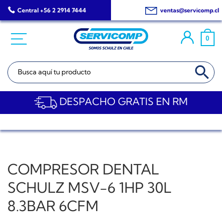
Saltar
Central +56 2 2914 7444
ventas@servicomp.cl
al
contenido
0
BOTÓN DE BÚSQ
Buscar:
DESPACHO GRATIS EN RM
COMPRESOR DENTAL
SCHULZ MSV-6 1HP 30L
8.3BAR 6CFM