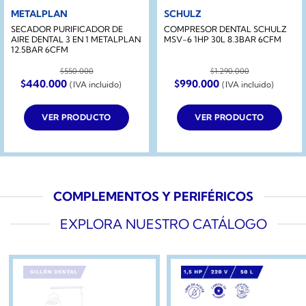
METALPLAN
SCHULZ
SECADOR PURIFICADOR DE
COMPRESOR DENTAL SCHULZ
AIRE DENTAL 3 EN 1 METALPLAN
MSV-6 1HP 30L 8.3BAR 6CFM
12.5BAR 6CFM
$
550.000
$
1.290.000
El
El
El
El
$
440.000
$
990.000
(IVA incluido)
(IVA incluido)
precio
precio
precio
precio
original
actual
original
actual
era:
es:
era:
es:
VER PRODUCTO
VER PRODUCTO
$550.000.
$440.000.
$1.290.000.
$990.000.
COMPLEMENTOS Y PERIFÉRICOS
EXPLORA NUESTRO CATÁLOGO