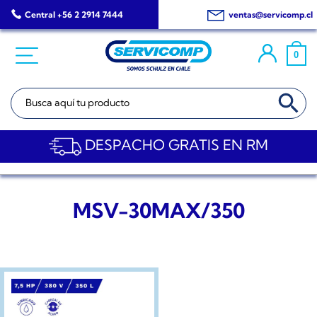
Saltar
Central +56 2 2914 7444
ventas@servicomp.cl
al
contenido
0
BOTÓN DE BÚSQ
Buscar:
DESPACHO GRATIS EN RM
MSV-30MAX/350