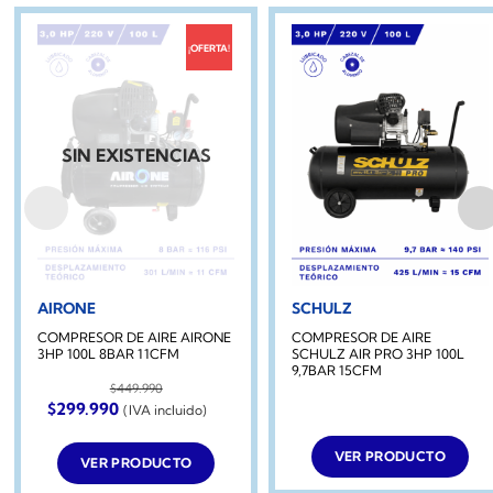
¡OFERTA!
SIN EXISTENCIAS
AIRONE
SCHULZ
COMPRESOR DE AIRE AIRONE
COMPRESOR DE AIRE
3HP 100L 8BAR 11CFM
SCHULZ AIR PRO 3HP 100L
9,7BAR 15CFM
$
449.990
El
El
$
299.990
(IVA incluido)
precio
precio
original
actual
era:
es:
VER PRODUCTO
VER PRODUCTO
$449.990.
$299.990.