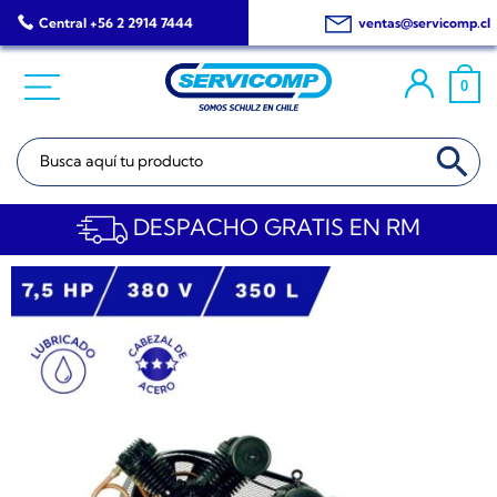
Saltar
Central +56 2 2914 7444
ventas@servicomp.cl
al
contenido
0
BOTÓN DE BÚSQ
Buscar:
DESPACHO GRATIS EN RM