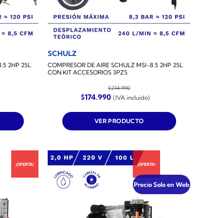
SCHULZ
.5 2HP 25L
COMPRESOR DE AIRE SCHULZ MSI-8.5 2HP 25L
CON KIT ACCESORIOS 3PZS
$
214.990
El
El
$
174.990
(IVA incluido)
precio
precio
original
actual
era:
es:
VER PRODUCTO
$214.990.
$174.990.
¡OFERTA!
¡OFERTA!
Precio Solo en Web