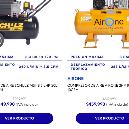
AIRONE
E AIRE SCHULZ MSI-8.5 2HP 50L
COMPRESOR DE AIRE AIRONE 2HP 1
FM
10CFM
$
209.990
$
519.990
l
El
El
El
149.990
$
459.990
(IVA incluido)
(IVA incluido)
recio
precio
precio
precio
riginal
actual
original
actual
ra:
es:
era:
es:
VER PRODUCTO
VER PRODUCTO
209.990.
$149.990.
$519.990.
$459.990.