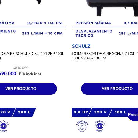
SCHULZ
E AIRE SCHULZ CSL-10.1 2HP 100L
COMPRESOR DE AIRE SCHULZ CSL-
M
100L 9.7BAR 10CFM
$
850.000
El
690.000
(IVA incluido)
recio
precio
iginal
actual
a:
es:
VER PRODUCTO
VER PRODUCTO
850.000.
$690.000.
Preci