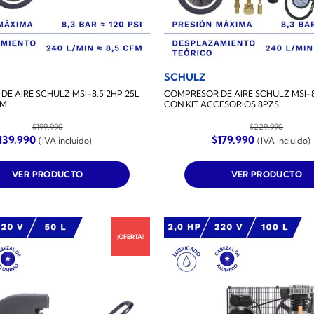
SCHULZ
E AIRE SCHULZ MSI-8.5 2HP 25L
COMPRESOR DE AIRE SCHULZ MSI-8
FM
CON KIT ACCESORIOS 8PZS
$
199.990
$
229.990
l
El
El
El
139.990
$
179.990
(IVA incluido)
(IVA incluido)
recio
precio
precio
precio
riginal
actual
original
actual
ra:
es:
era:
es:
VER PRODUCTO
VER PRODUCTO
199.990.
$139.990.
$229.990.
$179.990.
¡OFERTA!