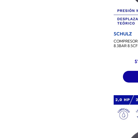
SCHULZ
COMPRESOR D
8.3BAR 8.5C
E
$
p
o
e
$