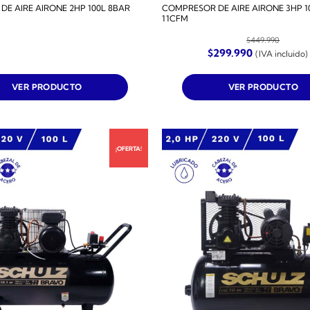
E AIRE AIRONE 2HP 100L 8BAR
COMPRESOR DE AIRE AIRONE 3HP 1
11CFM
$
449.990
El
El
$
299.990
(IVA incluido)
precio
precio
original
actual
era:
es:
VER PRODUCTO
VER PRODUCTO
$449.990.
$299.990.
¡OFERTA!