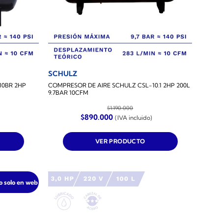
SCHULZ
10BR 2HP
COMPRESOR DE AIRE SCHULZ CSL-10.1 2HP 200L
9.7BAR 10CFM
$
1.190.000
El
El
$
890.000
(IVA incluido)
precio
precio
original
actual
era:
es:
VER PRODUCTO
$1.190.000.
$890.000.
o solo en web