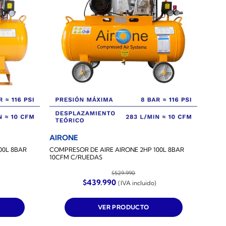
AIRONE
00L 8BAR
COMPRESOR DE AIRE AIRONE 2HP 100L 8BAR
10CFM C/RUEDAS
$
529.990
El
El
$
439.990
(IVA incluido)
precio
precio
original
actual
era:
es:
VER PRODUCTO
$529.990.
$439.990.