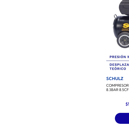
SCHULZ
COMPRESOR D
8.3BAR 8.5C
E
$
p
o
e
$