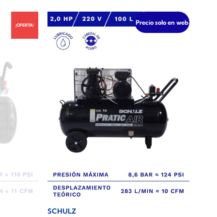
Precio solo en web
¡OFERTA!
S
SCHULZ