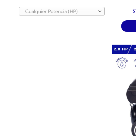
E
$
Cualquier Potencia (HP)
p
o
e
$