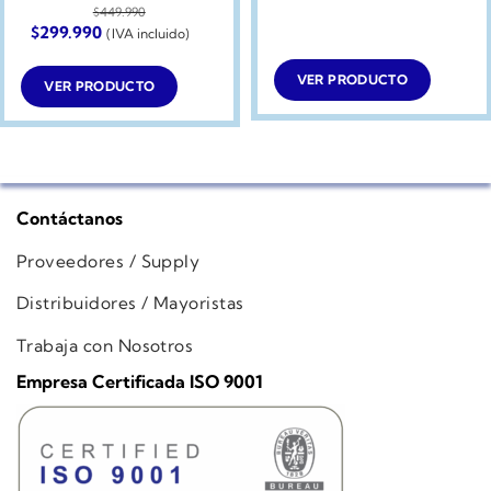
$
449.990
El
El
$
299.990
(IVA incluido)
precio
precio
original
actual
era:
es:
VER PRODUCTO
VER PRODUCTO
$449.990.
$299.990.
Contáctanos
Proveedores / Supply
Distribuidores / Mayoristas
Trabaja con Nosotros
Empresa Certificada ISO 9001