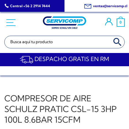
Saltar
Central +56 2 2914 7444
ventas@servicomp.cl
al
contenido
0
BOTÓN DE BÚSQ
Buscar:
DESPACHO GRATIS EN RM
COMPRESOR DE AIRE
SCHULZ PRATIC CSL-15 3HP
100L 8.6BAR 15CFM