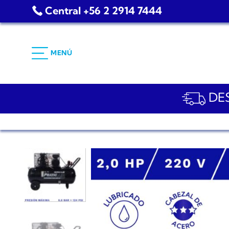
Saltar
Central +56 2 2914 7444
al
contenido
MENÚ
DES