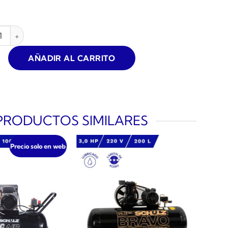
ESOR DE AIRE SCHULZ CSL-10 PRATIC 2HP 100L 8.6BAR 10CFM
AÑADIR AL CARRITO
PRODUCTOS SIMILARES
Precio solo en web