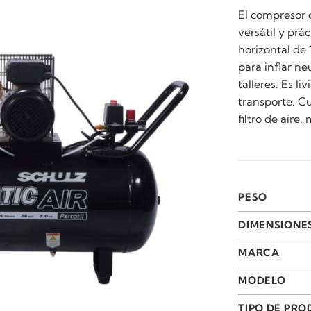
El compresor 
versátil y pr
horizontal de 
para inflar n
talleres. Es l
transporte. C
filtro de aire
PESO
DIMENSIONE
MARCA
MODELO
TIPO DE PR