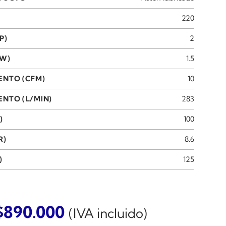
220
P)
2
KW)
1.5
ENTO (CFM)
10
NTO (L/MIN)
283
)
100
R)
8.6
)
125
$
890.000
(IVA incluido)