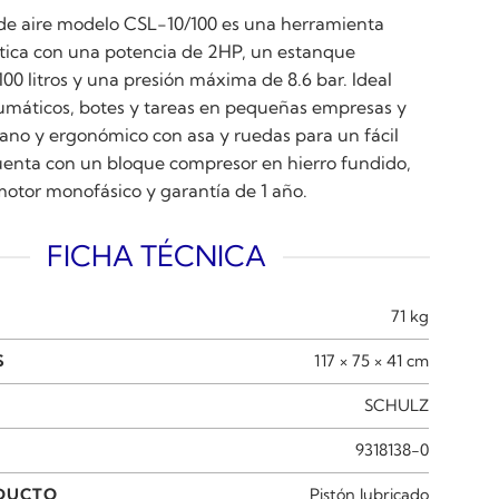
de aire modelo CSL-10/100 es una herramienta
áctica con una potencia de 2HP, un estanque
100 litros y una presión máxima de 8.6 bar. Ideal
eumáticos, botes y tareas en pequeñas empresas y
iviano y ergonómico con asa y ruedas para un fácil
uenta con un bloque compresor en hierro fundido,
, motor monofásico y garantía de 1 año.
FICHA TÉCNICA
71 kg
S
117 × 75 × 41 cm
SCHULZ
9318138-0
ODUCTO
Pistón lubricado