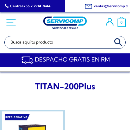
Saltar
Central +56 2 2914 7444
ventas@servicomp.cl
al
contenido
0
BOTÓN DE BÚSQ
Buscar:
DESPACHO GRATIS EN RM
TITAN-200Plus