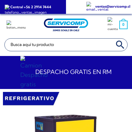
Saltar
ventas@servicomp.cl
Central +56 2 2914 7444
al
contenido
0
BOTÓN DE BÚSQ
Buscar:
DESPACHO GRATIS EN RM