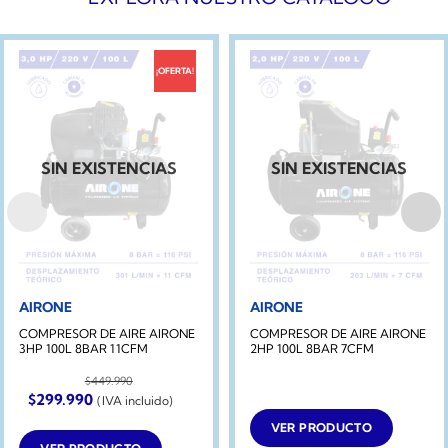
¡OFERTA!
SIN EXISTENCIAS
SIN EXISTENCIAS
AIRONE
AIRONE
COMPRESOR DE AIRE AIRONE
COMPRESOR DE AIRE AIRONE
3HP 100L 8BAR 11CFM
2HP 100L 8BAR 7CFM
$
449.990
El
El
$
299.990
(IVA incluido)
precio
precio
original
actual
VER PRODUCTO
era:
es: