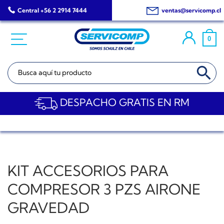
Saltar
Central +56 2 2914 7444
ventas@servicomp.cl
al
contenido
0
BOTÓN DE BÚSQ
Buscar:
DESPACHO GRATIS EN RM
KIT ACCESORIOS PARA
COMPRESOR 3 PZS AIRONE
GRAVEDAD