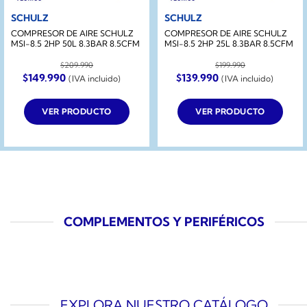
SCHULZ
SCHULZ
COMPRESOR DE AIRE SCHULZ
COMPRESOR DE AIRE SCHULZ
MSI-8.5 2HP 50L 8.3BAR 8.5CFM
MSI-8.5 2HP 25L 8.3BAR 8.5CFM
$
209.990
$
199.990
El
El
El
El
$
149.990
$
139.990
(IVA incluido)
(IVA incluido)
precio
precio
precio
precio
original
actual
original
actual
era:
es:
era:
es:
VER PRODUCTO
VER PRODUCTO
$209.990.
$149.990.
$199.990.
$139.990.
COMPLEMENTOS Y PERIFÉRICOS
EXPLORA NUESTRO CATÁLOGO